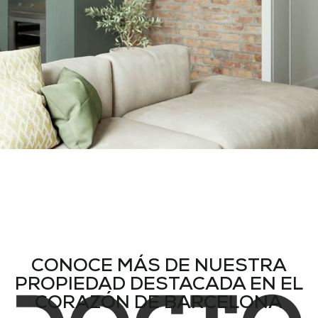
CONOCE MÁS DE NUESTRA
PROPIEDAD DESTACADA EN EL
CORAZÓN DE BARCELONA