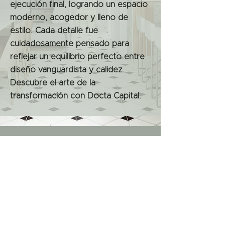
ejecución final, logrando un espacio
moderno, acogedor y lleno de
estilo. Cada detalle fue
cuidadosamente pensado para
reflejar un equilibrio perfecto entre
diseño vanguardista y calidez.
Descubre el arte de la
transformación con Docta Capital.