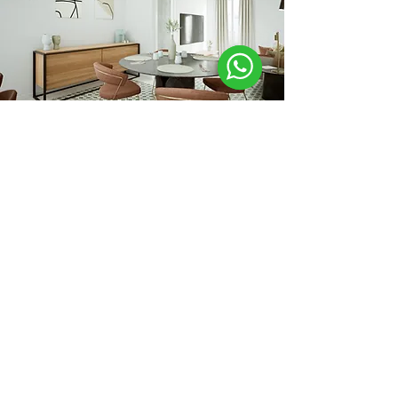
71 m2 reformados
Proyecto Enamorats
Ver más